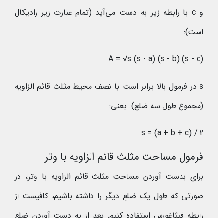
و c با رابطه زیر به دست می‌آید (تمام عبارت زیر رادیکال
است):
A = √s (s - a) (s - b) (s - c)
s در فرمول بالا برابر است با نصف محیط مثلث قائم الزاویه
(مجموع طول سه ضلع). یعنی:
s = (a + b + c) / 2
فرمول مساحت مثلث قائم الزاویه با وتر
برای بدست آوردن مساحت مثلث قائم الزاویه با وتر، در
صورتی که طول یک ضلع دیگر را داشته باشیم، کافیست از
رابطه فیثاغورس استفاده کنیم. بعد از به دست آوردن ضلع