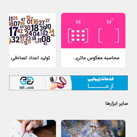
محاسبه معکوس ماتریس آنلاین
تولید اعداد ت
سایر ابزارها