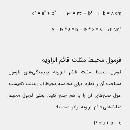
2
2
2
2
c
= a
+ b
→ 100 = 36 + b
→ b = 8 cm
2
A = ½ * a * b = ½ * 6 * 8 = 24 cm
فرمول محیط مثلث قائم الزاویه
فرمول محیط مثلث قائم الزاویه پیچیدگی‌های فرمول
مساحت آن را ندارد. برای محاسبه محیط این مثلث کافیست
طول ضلع‌های آن را با هم جمع کنید. یعنی فرمول محیط
مثلث‌های قائم الزاویه برابر است با:
P = a + b + c