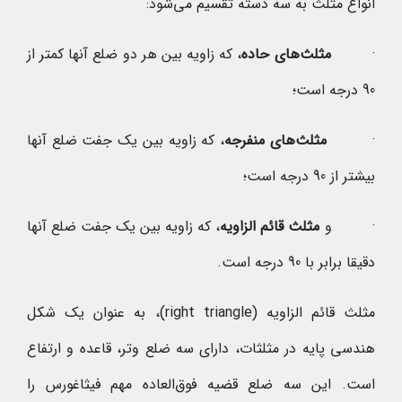
انواع مثلث به سه دسته تقسیم می‌شود:
·
مثلث‌های حاده
، که زاویه بین هر دو ضلع آنها کمتر از
90 درجه است؛
·
مثلث
های منفرجه
، که زاویه بین یک جفت ضلع آنها
بیشتر از 90 درجه است؛
· و
مثلث قائم الزاویه
، که زاویه بین یک جفت ضلع آنها
دقیقا برابر با 90 درجه است.
مثلث قائم الزاویه (right triangle)، به عنوان یک شکل
هندسی پایه در مثلثات، دارای سه ضلع وتر، قاعده و ارتفاع
است. این سه ضلع قضیه فوق‌العاده مهم فیثاغورس را